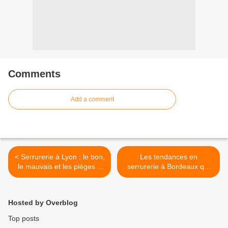
Comments
Add a comment
< Serrurerie à Lyon : le bon,
Les tendances en
le mauvais et les pièges à
serrurerie à Bordeaux qui
éviter
font sensation cette année
>
Hosted by Overblog
Top posts